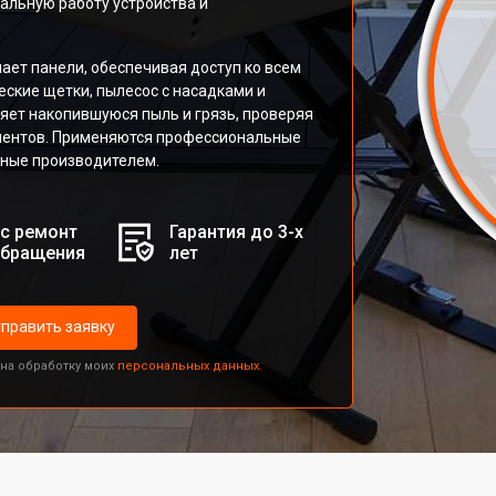
льную работу устройства и
ает панели, обеспечивая доступ ко всем
ские щетки, пылесос с насадками и
яет накопившуюся пыль и грязь, проверяя
онентов. Применяются профессиональные
нные производителем.
с ремонт
Гарантия до 3-х
обращения
лет
править заявку
 на обработку моих
персональных данных.