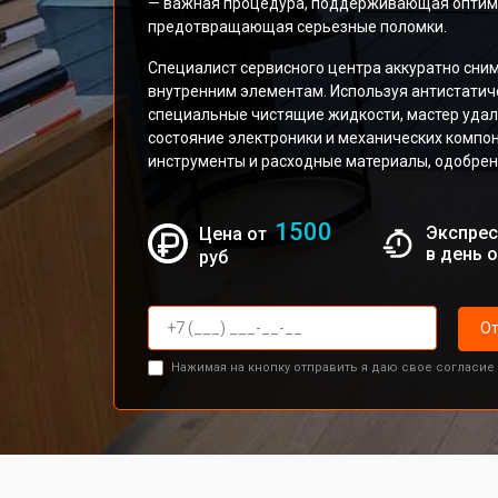
— важная процедура, поддерживающая оптима
предотвращающая серьезные поломки.
Специалист сервисного центра аккуратно сним
внутренним элементам. Используя антистатиче
специальные чистящие жидкости, мастер удал
состояние электроники и механических комп
инструменты и расходные материалы, одобре
1500
Экспрес
Цена от
в день 
руб
От
Нажимая на кнопку отправить я даю свое согласие