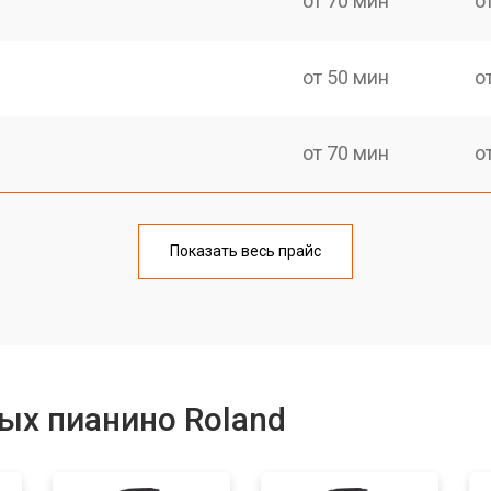
от 70 мин
о
от 50 мин
о
от 70 мин
о
тов
от 50 мин
о
Показать весь прайс
еханизма клавиш
от 50 мин
о
еханизма клавиш
от 50 мин
о
ых пианино Roland
от 70 мин
о