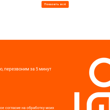
от 70 мин
о
от 60 мин
о
?
, перезвоним за 5 минут
ое согласие на обработку моих