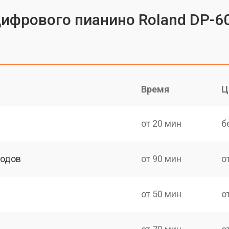
цифрового пианино Roland DP-6
Время
Ц
от 20 мин
б
ходов
от 90 мин
о
от 50 мин
о