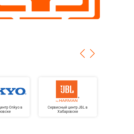
ентр Onkyo в
Сервисный центр JBL в
Сервисный 
ровске
Хабаровске
Kardon в