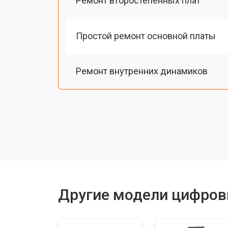
Ремонт второстепенных плат
Простой ремонт основной платы
Ремонт внутренних динамиков
Восстановление шлейфов и контак
Замена токопроводящих резинок м
Чистка токопроводящих резинок м
Другие модели цифров
Ремонт механизма клавиш