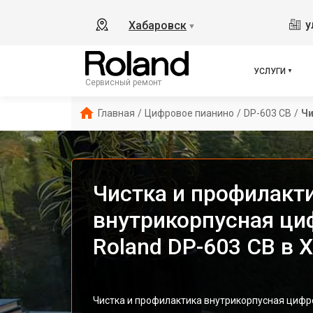
у
Хабаровск
▼
УСЛУГИ
Сервисный ремонт
Главная
/
Цифровое пианино
/
DP-603 CB
/
Чи
Чистка и профилакт
внутрикорпусная ци
Roland DP-603 CB в 
Чистка и профилактика внутрикорпусная цифро