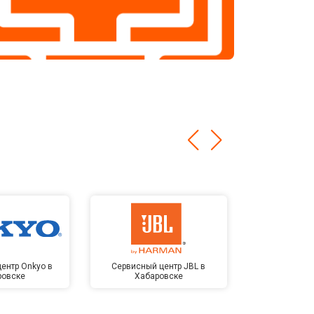
ентр Onkyo в
Сервисный центр JBL в
Сервисный 
ровске
Хабаровске
Kardon в