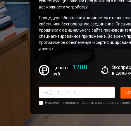
существующие ошибки программного обеспеч
возможности устройству.
Процедура обновления начинается с подключе
кабель или беспроводное соединение. Специ
прошивки с официального сайта производител
специализированное приложение. Во время п
программное обеспечение и сертифицированно
данных.
1200
Экспрес
Цена от
в день 
руб
От
Нажимая на кнопку отправить я даю свое согласие