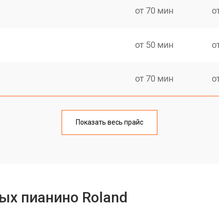
от 70 мин
о
от 50 мин
о
от 70 мин
о
тов
от 50 мин
о
Показать весь прайс
еханизма клавиш
от 50 мин
о
еханизма клавиш
от 50 мин
о
ых пианино Roland
от 70 мин
о