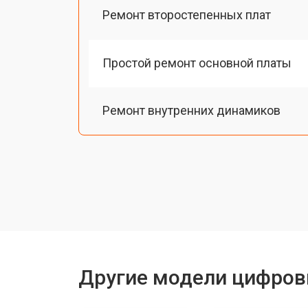
Ремонт второстепенных плат
Простой ремонт основной платы
Ремонт внутренних динамиков
Восстановление шлейфов и контак
Замена токопроводящих резинок м
Чистка токопроводящих резинок м
Другие модели цифров
Ремонт механизма клавиш