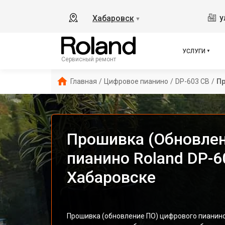
у
Хабаровск
▼
УСЛУГИ
Сервисный ремонт
Главная
/
Цифровое пианино
/
DP-603 CB
/
Пр
Прошивка (Обновлен
пианино Roland DP-6
Хабаровске
Прошивка (обновление ПО) цифрового пианино