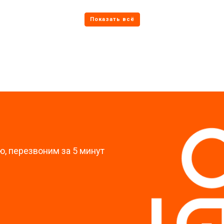
от 70 мин
о
от 60 мин
о
?
, перезвоним за 5 минут