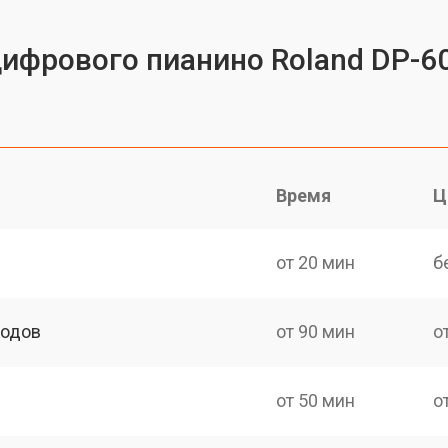
цифрового пианино Roland DP-6
Время
Ц
от 20 мин
б
ходов
от 90 мин
о
от 50 мин
о