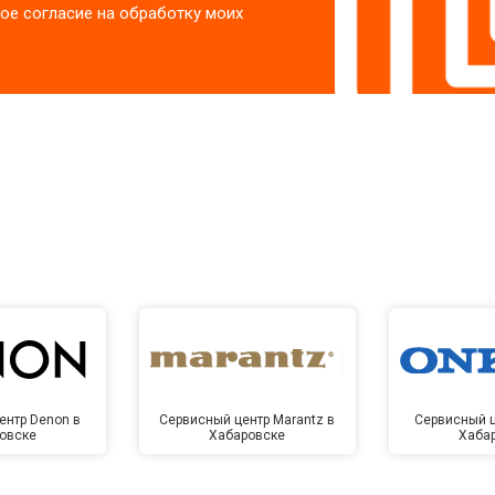
ое согласие на обработку моих
ентр Denon в
Сервисный центр Marantz в
Сервисный ц
овске
Хабаровске
Хаба