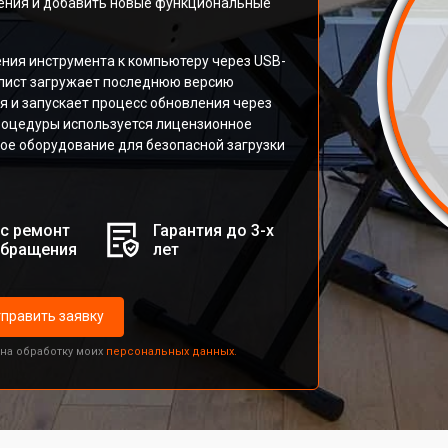
ения и добавить новые функциональные
ния инструмента к компьютеру через USB-
алист загружает последнюю версию
я и запускает процесс обновления через
роцедуры используется лицензионное
е оборудование для безопасной загрузки
с ремонт
Гарантия до 3-х
обращения
лет
править заявку
 на обработку моих
персональных данных.