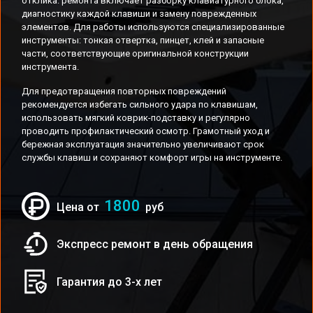
отклика. ремонта включает разборку клавиатурного блока,
диагностику каждой клавиши и замену поврежденных
элементов. Для работы используются специализированные
инструменты: тонкая отвертка, пинцет, клей и запасные
части, соответствующие оригинальной конструкции
инструмента.
Для предотвращения повторных повреждений
рекомендуется избегать сильного удара по клавишам,
использовать мягкий коврик-подставку и регулярно
проводить профилактический осмотр. Грамотный уход и
бережная эксплуатация значительно увеличивают срок
службы клавиш и сохраняют комфорт игры на инструменте.
1800
Цена от
руб
Экспресс ремонт в день обращения
Гарантия до 3-х лет