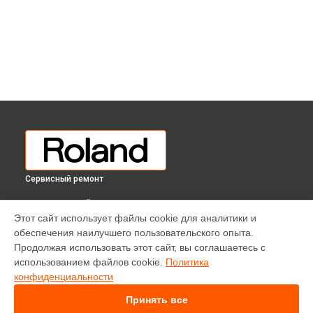
Сервисный ремонт
ВЫБЕРИ СВОЙ ГОРОД
Этот сайт использует файлы cookie для аналитики и
Замена клавиш и уплотнителей цифрового пианино DP-90S
обеспечения наилучшего пользовательского опыта.
EPW Roland в
Краснодаре
Продолжая использовать этот сайт, вы соглашаетесь с
Замена клавиш и уплотнителей цифрового пианино DP-90S
использованием файлов cookie.
Политика
EPW Roland в
Ростове-на-Дону
конфиденциальности
Замена клавиш и уплотнителей цифрового пианино DP-90S
EPW Roland в
Нижнем Новгороде
Принять все
Замена клавиш и уплотнителей цифрового пианино DP-90S