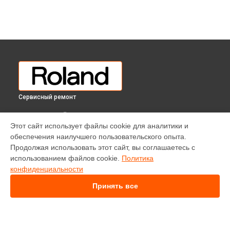
Сервисный ремонт
ВЫБЕРИ СВОЙ ГОРОД
Этот сайт использует файлы cookie для аналитики и
Чистка клавиатуры цифрового пианино F-140R Roland в
обеспечения наилучшего пользовательского опыта.
Краснодаре
Продолжая использовать этот сайт, вы соглашаетесь с
Чистка клавиатуры цифрового пианино F-140R Roland в
использованием файлов cookie.
Политика
Ростове-на-Дону
конфиденциальности
Чистка клавиатуры цифрового пианино F-140R Roland в
Нижнем Новгороде
Принять все
Чистка клавиатуры цифрового пианино F-140R Roland в
Новосибирске
Чистка клавиатуры цифрового пианино F-140R Roland в
Челябинске