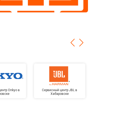
ентр Onkyo в
Сервисный центр JBL в
Сервисный 
ровске
Хабаровске
Kardon в