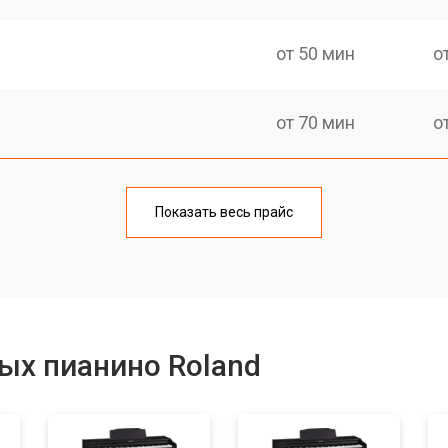
от 50 мин
о
от 70 мин
о
тов
от 50 мин
о
Показать весь прайс
еханизма клавиш
от 50 мин
о
еханизма клавиш
от 50 мин
о
ых пианино Roland
от 70 мин
о