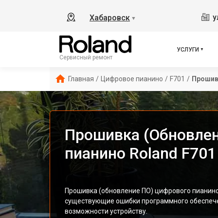
у
Хабаровск
▼
УСЛУГИ
Сервисный ремонт
Главная
/
Цифровое пианино
/
F701
/
Прошив
Прошивка (Обновлен
пианино Roland F701
Прошивка (обновление ПО) цифрового пианино
существующие ошибки программного обеспеч
возможности устройству.