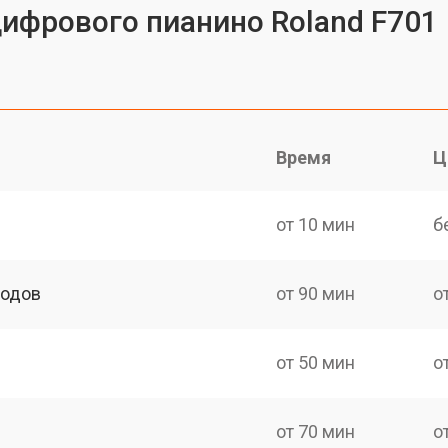
цифрового пианино Roland F701
Время
Ц
от 10 мин
б
ходов
от 90 мин
о
от 50 мин
о
от 70 мин
о