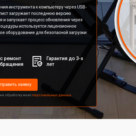
ния инструмента к компьютеру через USB-
алист загружает последнюю версию
я и запускает процесс обновления через
роцедуры используется лицензионное
е оборудование для безопасной загрузки
с ремонт
Гарантия до 3-х
обращения
лет
править заявку
 на обработку моих
персональных данных.