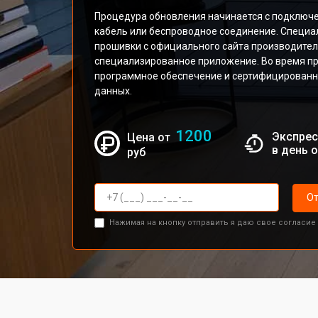
Процедура обновления начинается с подключе
кабель или беспроводное соединение. Специ
прошивки с официального сайта производител
специализированное приложение. Во время п
программное обеспечение и сертифицированно
данных.
1200
Экспрес
Цена от
в день 
руб
От
Нажимая на кнопку отправить я даю свое согласие