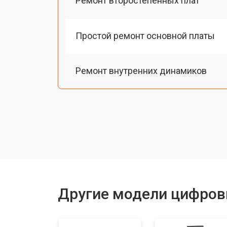
Ремонт второстепенных плат
Простой ремонт основной платы
Ремонт внутренних динамиков
Восстановление шлейфов и контак
Замена токопроводящих резинок м
Чистка токопроводящих резинок м
Другие модели цифров
Ремонт механизма клавиш