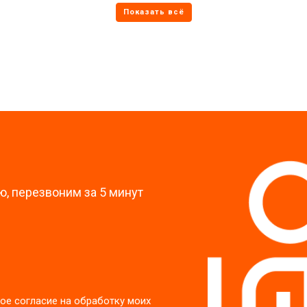
от 70 мин
о
от 60 мин
о
?
, перезвоним за 5 минут
ое согласие на обработку моих