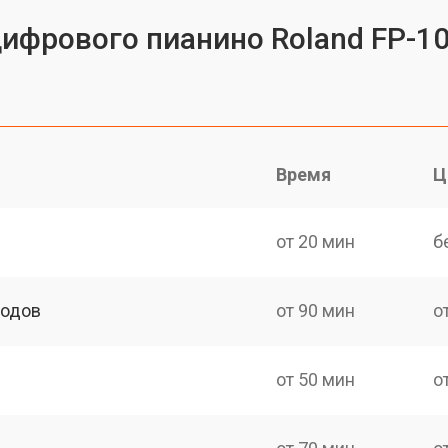
цифрового пианино Roland FP-1
Время
Ц
от 20 мин
б
ходов
от 90 мин
о
от 50 мин
о