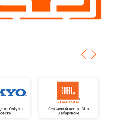
ентр Onkyo в
Сервисный центр JBL в
Сервисный 
ровске
Хабаровске
Kardon в