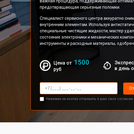
важная процедура, поддерживающая оптималь
предотвращающая серьезные поломки.
Специалист сервисного центра аккуратно сним
внутренним элементам. Используя антистатиче
специальные чистящие жидкости, мастер удал
состояние электроники и механических комп
инструменты и расходные материалы, одобре
1500
Экспрес
Цена от
в день 
руб
От
Нажимая на кнопку отправить я даю свое согласие