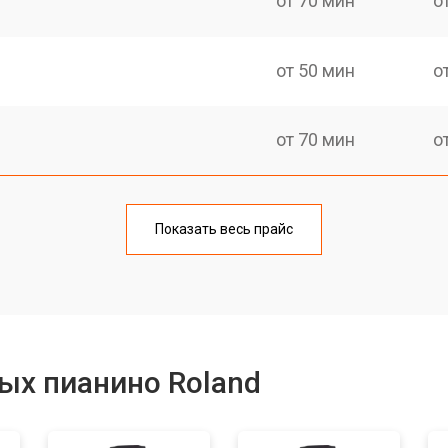
от 70 мин
о
от 50 мин
о
от 70 мин
о
тов
от 50 мин
о
Показать весь прайс
еханизма клавиш
от 50 мин
о
еханизма клавиш
от 50 мин
о
ых пианино Roland
от 70 мин
о