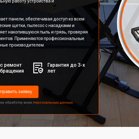
ную работу устройства и
ает панели, обеспечивая доступ ко всем
ские щетки, пылесос с насадками и
яет накопившуюся пыль и грязь, проверяя
онентов. Применяются профессиональные
нные производителем.
с ремонт
Гарантия до 3-х
обращения
лет
править заявку
 на обработку моих
персональных данных.