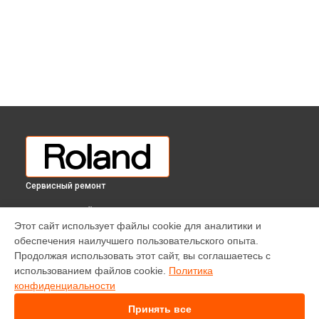
Сервисный ремонт
ВЫБЕРИ СВОЙ ГОРОД
Этот сайт использует файлы cookie для аналитики и
Ремонт цифрового пианино HP-601 Roland в
Краснодаре
обеспечения наилучшего пользовательского опыта.
Ремонт цифрового пианино HP-601 Roland в
Ростове-на-
Продолжая использовать этот сайт, вы соглашаетесь с
Дону
использованием файлов cookie.
Политика
Ремонт цифрового пианино HP-601 Roland в
Нижнем
конфиденциальности
Новгороде
Принять все
Ремонт цифрового пианино HP-601 Roland в
Новосибирске