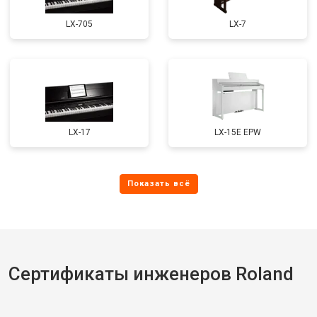
LX-705
LX-7
LX-17
LX-15E EPW
Сертификаты инженеров Roland