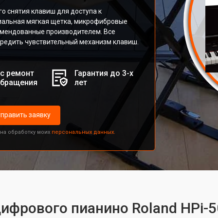
го снятия клавиш для доступа к
иальная мягкая щетка, микрофибровые
омендованные производителем. Все
вредить чувствительный механизм клавиш.
с ремонт
Гарантия до 3-х
обращения
лет
править заявку
 на обработку моих
персональных данных.
цифрового пианино Roland HPi-