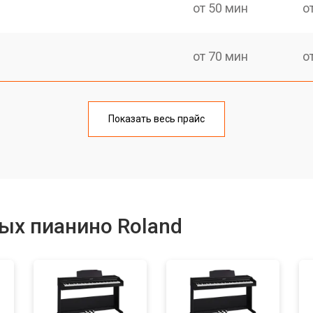
от 50 мин
о
от 70 мин
о
тов
от 50 мин
о
Показать весь прайс
еханизма клавиш
от 50 мин
о
еханизма клавиш
от 50 мин
о
ых пианино Roland
от 70 мин
о
от 70 мин
о