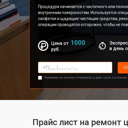
Процедура начинается с частичного или полно
внутренним поверхностям. Используется спец
салфетки и щадящие чистящие средства, рек
операции проводятся осторожно, чтобы не по
1000
Экспрес
Цена от
в день 
руб
От
Нажимая на кнопку отправить я даю свое согласие
Прайс лист на ремонт 