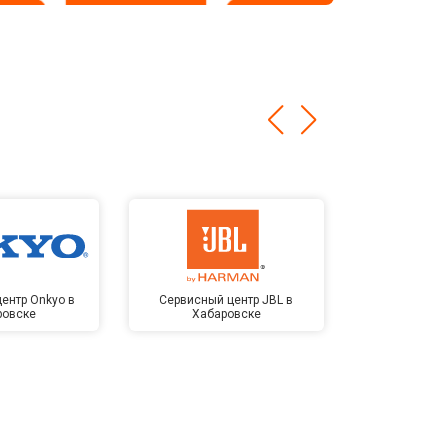
ентр Onkyo в
Сервисный центр JBL в
Сервисный 
ровске
Хабаровске
Kardon в