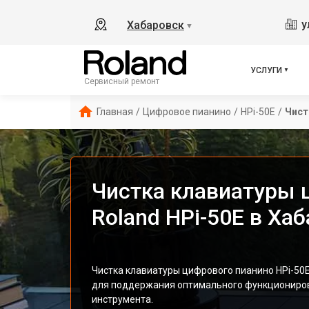
у
Хабаровск
▼
УСЛУГИ
Сервисный ремонт
Главная
/
Цифровое пианино
/
HPi-50E
/
Чист
Чистка клавиатуры 
Roland HPi-50E в Ха
Чистка клавиатуры цифрового пианино HPi-50E
для поддержания оптимального функциониров
инструмента.