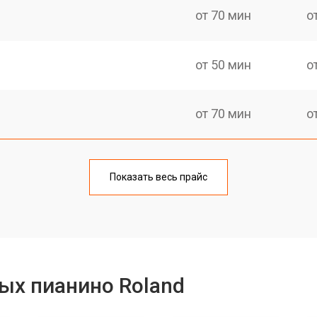
от 70 мин
о
от 50 мин
о
от 70 мин
о
тов
от 50 мин
о
Показать весь прайс
еханизма клавиш
от 50 мин
о
от 70 мин
о
ых пианино Roland
от 40 мин
о