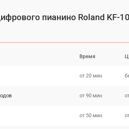
цифрового пианино Roland KF-10
Время
Ц
от 20 мин
б
ходов
от 90 мин
о
от 50 мин
о