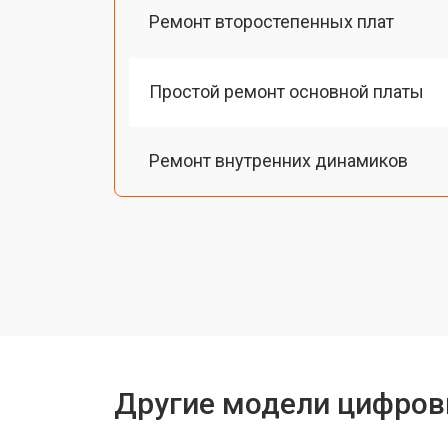
Ремонт второстепенных плат
Простой ремонт основной платы
Ремонт внутренних динамиков
Восстановление шлейфов и контак
Чистка токопроводящих резинок м
Ремонт механизма клавиш
Другие модели цифров
Чистка клавиатуры