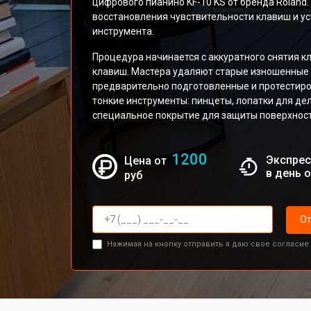
цифрового пианино KF-10 KS от бренда Roland
восстановления чувствительности клавиш и у
инструмента.
Процедура начинается с аккуратного снятия 
клавиш. Мастера удаляют старые изношенные 
предварительно подготовленные и протестир
тонкие инструменты: пинцеты, лопатки для де
специальное покрытие для защиты поверхност
1200
Экспрес
Цена от
в день 
руб
От
Нажимая на кнопку отправить я даю свое согласие