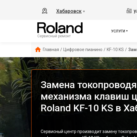
у
Хабаровск
▼
УСЛУГИ
Сервисный ремонт
Главная
/
Цифровое пианино
/
KF-10 KS
/
Зам
Замена токопроводя
механизма клавиш ц
Roland KF-10 KS в Х
Сервисный центр производит замену токопро