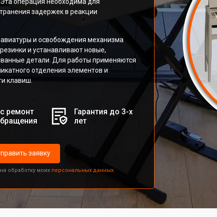
. Эта операция необходима для
странения задержек в реакции
клавиатуры и освобождения механизма
резинки и устанавливают новые,
ованные детали. Для работы применяются
ликатного отделения элементов и
и клавиш.
с ремонт
Гарантия до 3-х
обращения
лет
править заявку
 на обработку моих
персональных данных.