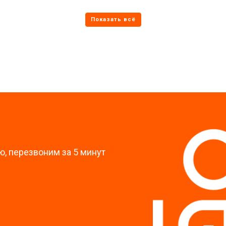
от 70 мин
о
от 60 мин
о
?
, перезвоним за 5 минут