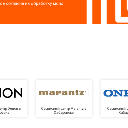
ое согласие на обработку моих
ентр Denon в
Сервисный центр Marantz в
Сервисный ц
овске
Хабаровске
Хаба