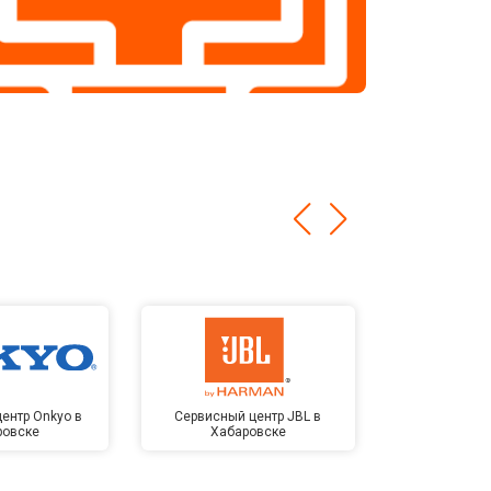
ентр Onkyo в
Сервисный центр JBL в
Сервисный 
ровске
Хабаровске
Kardon в