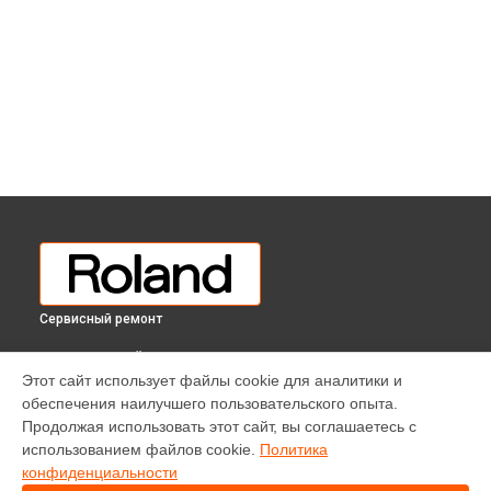
Сервисный ремонт
ВЫБЕРИ СВОЙ ГОРОД
Этот сайт использует файлы cookie для аналитики и
Ремонт цифрового пианино LX-15E EPW Roland в
обеспечения наилучшего пользовательского опыта.
Краснодаре
Продолжая использовать этот сайт, вы соглашаетесь с
Ремонт цифрового пианино LX-15E EPW Roland в
Ростове-
использованием файлов cookie.
Политика
на-Дону
конфиденциальности
Ремонт цифрового пианино LX-15E EPW Roland в
Нижнем