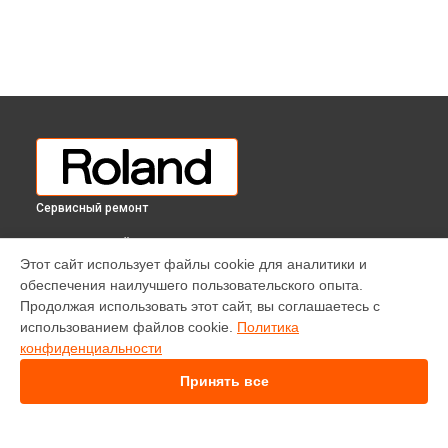
Сервисный ремонт
ВЫБЕРИ СВОЙ ГОРОД
Этот сайт использует файлы cookie для аналитики и
Замена экрана цифрового пианино LX-17 Roland в
обеспечения наилучшего пользовательского опыта.
Краснодаре
Продолжая использовать этот сайт, вы соглашаетесь с
Замена экрана цифрового пианино LX-17 Roland в
Ростове-
использованием файлов cookie.
Политика
на-Дону
конфиденциальности
Замена экрана цифрового пианино LX-17 Roland в
Нижнем
Новгороде
Принять все
Замена экрана цифрового пианино LX-17 Roland в
Новосибирске
Замена экрана цифрового пианино LX-17 Roland в