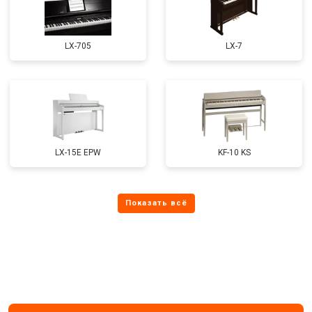
LX-705
LX-7
LX-15E EPW
KF-10 KS