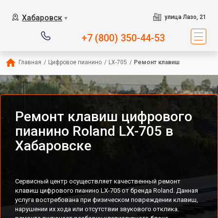
Хабаровск
улица Лазо, 21
▼
+7 (800) 350-44-53
Главная
/
Цифровое пианино
/
LX-705
/
Ремонт клавиш
Ремонт клавиш цифрового
пианино Roland LX-705 в
Хабаровске
Сервисный центр осуществляет качественный ремонт
клавиш цифрового пианино LX-705 от бренда Roland. Данная
услуга востребована при физическом повреждении клавиш,
нарушении их хода или отсутствии звукового отклика.