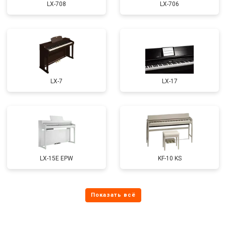
LX-708
LX-706
LX-7
LX-17
LX-15E EPW
KF-10 KS