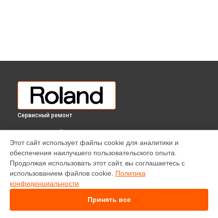
Сервисный ремонт
ВЫБЕРИ СВОЙ ГОРОД
Этот сайт использует файлы cookie для аналитики и
Ремонт внутренних динамиков цифрового пианино LX-708
обеспечения наилучшего пользовательского опыта.
Roland в
Краснодаре
Продолжая использовать этот сайт, вы соглашаетесь с
Ремонт внутренних динамиков цифрового пианино LX-708
использованием файлов cookie.
Политика
Roland в
Ростове-на-Дону
конфиденциальности
Ремонт внутренних динамиков цифрового пианино LX-708
Roland в
Нижнем Новгороде
Принять все
Ремонт внутренних динамиков цифрового пианино LX-708
Roland в
Новосибирске