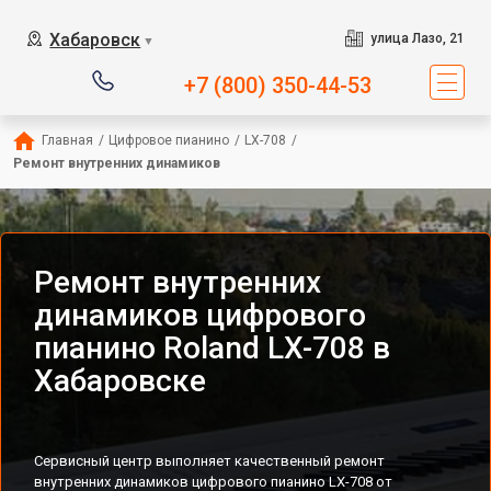
Хабаровск
улица Лазо, 21
▼
+7 (800) 350-44-53
Главная
/
Цифровое пианино
/
LX-708
/
Ремонт внутренних динамиков
Ремонт внутренних
динамиков цифрового
пианино Roland LX-708 в
Хабаровске
Сервисный центр выполняет качественный ремонт
внутренних динамиков цифрового пианино LX-708 от