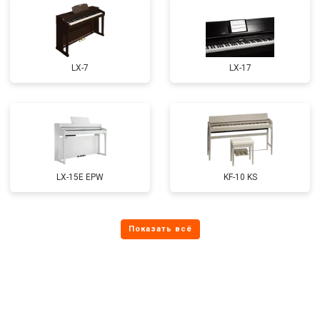
LX-7
LX-17
LX-15E EPW
KF-10 KS