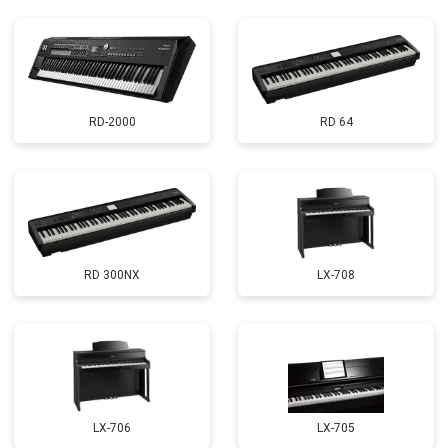
RD-2000
RD 64
RD 300NX
LX-708
LX-706
LX-705