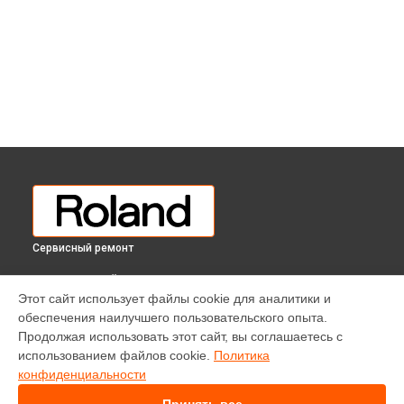
Сервисный ремонт
ВЫБЕРИ СВОЙ ГОРОД
Этот сайт использует файлы cookie для аналитики и
Чистка и профилактика внутрикорпусная цифрового
обеспечения наилучшего пользовательского опыта.
пианино RP-102 Roland в
Краснодаре
Продолжая использовать этот сайт, вы соглашаетесь с
Чистка и профилактика внутрикорпусная цифрового
использованием файлов cookie.
Политика
пианино RP-102 Roland в
Ростове-на-Дону
конфиденциальности
Чистка и профилактика внутрикорпусная цифрового
пианино RP-102 Roland в
Нижнем Новгороде