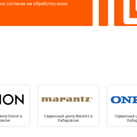
ое согласие на обработку моих
ентр Denon в
Сервисный центр Marantz в
Сервисный ц
овске
Хабаровске
Хаба