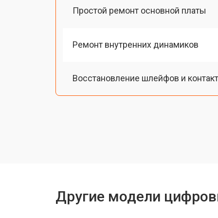
Простой ремонт основной платы
Ремонт внутренних динамиков
Восстановление шлейфов и контак
Замена токопроводящих резинок м
Чистка токопроводящих резинок м
Ремонт механизма клавиш
Другие модели цифров
Чистка клавиатуры