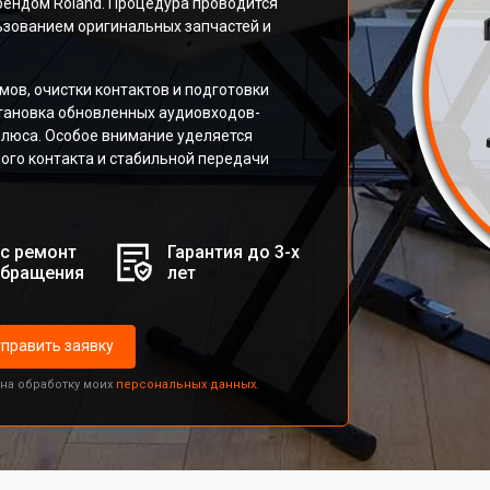
рендом Roland. Процедура проводится
зованием оригинальных запчастей и
ов, очистки контактов и подготовки
тановка обновленных аудиовходов-
флюса. Особое внимание уделяется
ого контакта и стабильной передачи
с ремонт
Гарантия до 3-х
обращения
лет
править заявку
 на обработку моих
персональных данных.