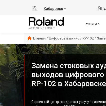
у
Хабаровск
▼
УСЛУГИ
Сервисный ремонт
Главная
/
Цифровое пианино
/
RP-102
/
Заме
Замена стоковых ау
выходов цифрового 
RP-102 в Хабаровске
Сервисный центр предлагает услугу по замен