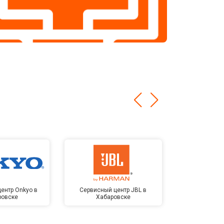
ентр Onkyo в
Сервисный центр JBL в
Сервисный 
ровске
Хабаровске
Kardon в