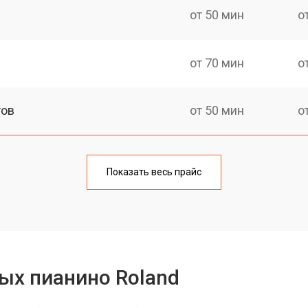
от 50 мин
о
от 70 мин
о
тов
от 50 мин
о
еханизма клавиш
от 50 мин
о
Показать весь прайс
еханизма клавиш
от 50 мин
о
от 70 мин
о
ых пианино Roland
от 40 мин
о