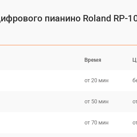
цифрового пианино Roland RP-1
Время
Ц
от 20 мин
б
от 50 мин
о
от 70 мин
о