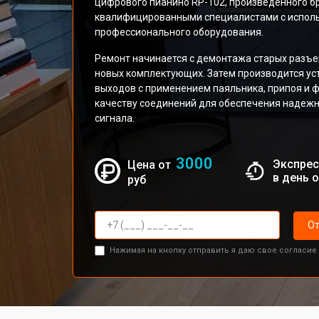
цифрового пианино RP-102, произведенного б
квалифицированными специалистами с исполь
профессионального оборудования.
Ремонт начинается с демонтажа старых разъем
новых комплектующих. Затем производится ус
выходов с применением паяльника, припоя и 
качеству соединений для обеспечения надежн
сигнала.
3000
Экспрес
Цена от
в день 
руб
От
Нажимая на кнопку отправить я даю свое согласие