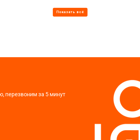
от 70 мин
о
от 60 мин
о
?
, перезвоним за 5 минут