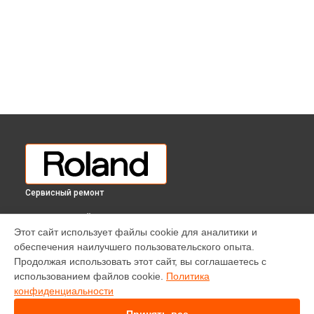
Сервисный ремонт
ВЫБЕРИ СВОЙ ГОРОД
Этот сайт использует файлы cookie для аналитики и
Восстановление после попадания влаги цифрового
обеспечения наилучшего пользовательского опыта.
пианино RP-302 CB Roland в
Краснодаре
Продолжая использовать этот сайт, вы соглашаетесь с
Восстановление после попадания влаги цифрового
использованием файлов cookie.
Политика
пианино RP-302 CB Roland в
Ростове-на-Дону
конфиденциальности
Восстановление после попадания влаги цифрового
пианино RP-302 CB Roland в
Нижнем Новгороде