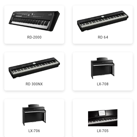
RD-2000
RD 64
RD 300NX
LX-708
LX-706
LX-705