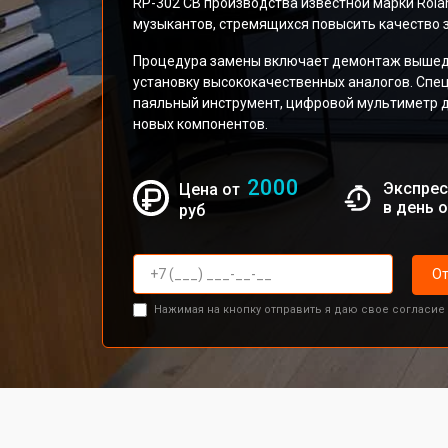
RP-302 CB производства известной марки Rola
музыкантов, стремящихся повысить качество з
Процедура замены включает демонтаж вышедш
установку высококачественных аналогов. Сп
паяльный инструмент, цифровой мультиметр д
новых компонентов.
2000
Экспрес
Цена от
в день 
руб
От
Нажимая на кнопку отправить я даю свое согласие