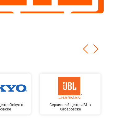
ентр Onkyo в
Сервисный центр JBL в
Сервисный 
ровске
Хабаровске
Kardon в