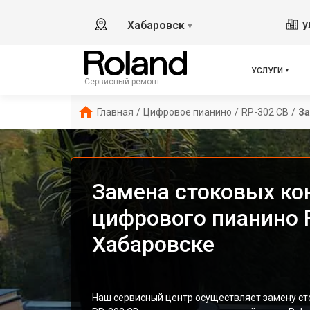
у
Хабаровск
▼
УСЛУГИ
Сервисный ремонт
Главная
/
Цифровое пианино
/
RP-302 CB
/
За
Замена стоковых ко
цифрового пианино R
Хабаровске
Наш сервисный центр осуществляет замену с