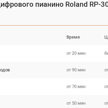
цифрового пианино Roland RP-3
Время
Ц
от 20 мин
б
ходов
от 90 мин
о
от 70 мин
о
от 50 мин
о