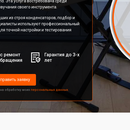
nd. Эта услуга востребована среди
вучания своего инструмента.
их из строя конденсаторов, подбор и
ециалисты используют профессиональный
ля точной настройки и тестирования
с ремонт
Гарантия до 3-х
обращения
лет
править заявку
 на обработку моих
персональных данных.