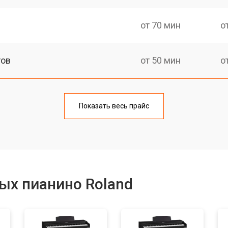
от 70 мин
о
тов
от 50 мин
о
еханизма клавиш
от 50 мин
о
Показать весь прайс
еханизма клавиш
от 50 мин
о
от 70 мин
о
ых пианино Roland
от 40 мин
о