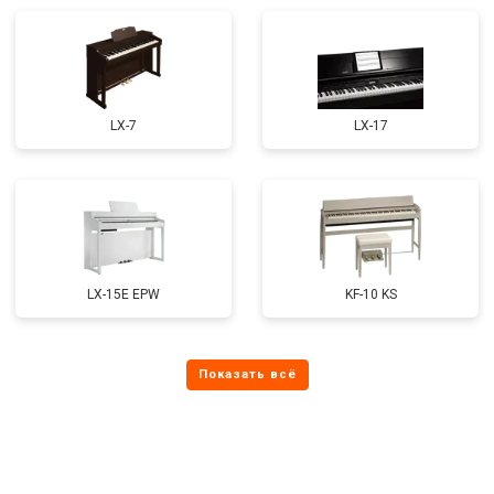
LX-7
LX-17
LX-15E EPW
KF-10 KS