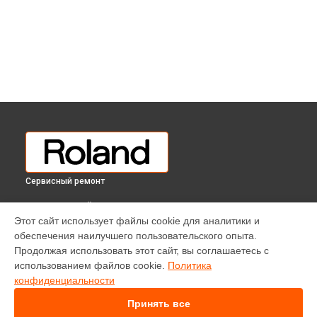
Сервисный ремонт
ВЫБЕРИ СВОЙ ГОРОД
Этот сайт использует файлы cookie для аналитики и
Ремонт второстепенных плат цифрового пианино RP-401R
обеспечения наилучшего пользовательского опыта.
Roland в
Краснодаре
Продолжая использовать этот сайт, вы соглашаетесь с
Ремонт второстепенных плат цифрового пианино RP-401R
использованием файлов cookie.
Политика
Roland в
Ростове-на-Дону
конфиденциальности
Ремонт второстепенных плат цифрового пианино RP-401R
Roland в
Нижнем Новгороде
Принять все
Ремонт второстепенных плат цифрового пианино RP-401R