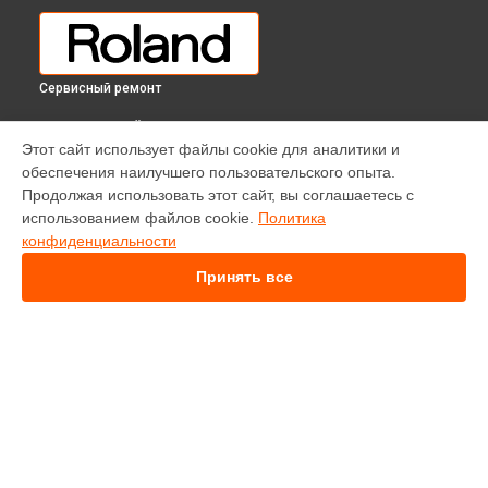
Сервисный ремонт
ВЫБЕРИ СВОЙ ГОРОД
Этот сайт использует файлы cookie для аналитики и
Ремонт или замена джог-вилов DJ контроллера Stanton
обеспечения наилучшего пользовательского опыта.
DJC.4 Roland в
Краснодаре
Продолжая использовать этот сайт, вы соглашаетесь с
Ремонт или замена джог-вилов DJ контроллера Stanton
использованием файлов cookie.
Политика
DJC.4 Roland в
Ростове-на-Дону
конфиденциальности
Ремонт или замена джог-вилов DJ контроллера Stanton
DJC.4 Roland в
Нижнем Новгороде
Принять все
Ремонт или замена джог-вилов DJ контроллера Stanton
DJC.4 Roland в
Новосибирске
Ремонт или замена джог-вилов DJ контроллера Stanton
DJC.4 Roland в
Челябинске
Ремонт или замена джог-вилов DJ контроллера Stanton
УСТРОЙСТВА
DJC.4 Roland в
Екатеринбурге
Ремонт или замена джог-вилов DJ контроллера Stanton
Микшерный пульт
DJC.4 Roland в
Казани
Синтезатор
Ремонт или замена джог-вилов DJ контроллера Stanton
Усилитель гитарный