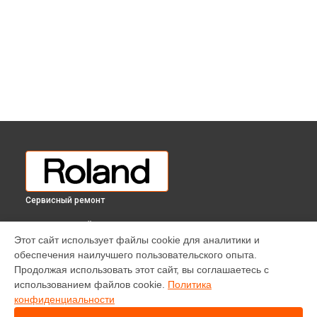
Сервисный ремонт
ВЫБЕРИ СВОЙ ГОРОД
Этот сайт использует файлы cookie для аналитики и
Замена источника постоянного тока микшерного пульта
обеспечения наилучшего пользовательского опыта.
aira mx1 Roland в
Краснодаре
Продолжая использовать этот сайт, вы соглашаетесь с
Замена источника постоянного тока микшерного пульта
использованием файлов cookie.
Политика
aira mx1 Roland в
Ростове-на-Дону
конфиденциальности
Замена источника постоянного тока микшерного пульта