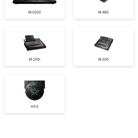
M-5000
M-480
M-200i
M-300
HS-5