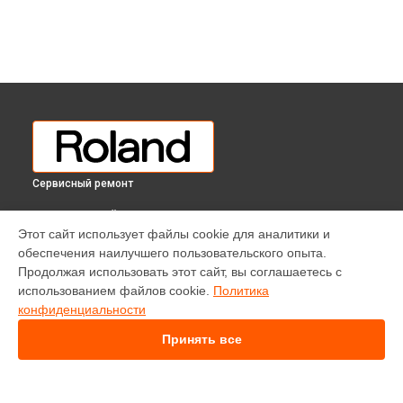
Сервисный ремонт
ВЫБЕРИ СВОЙ ГОРОД
Этот сайт использует файлы cookie для аналитики и
Замена фейдеров микшерного пульта M-480 Roland в
обеспечения наилучшего пользовательского опыта.
Краснодаре
Продолжая использовать этот сайт, вы соглашаетесь с
Замена фейдеров микшерного пульта M-480 Roland в
использованием файлов cookie.
Политика
Ростове-на-Дону
конфиденциальности
Замена фейдеров микшерного пульта M-480 Roland в
Нижнем Новгороде
Принять все
Замена фейдеров микшерного пульта M-480 Roland в
Новосибирске
Замена фейдеров микшерного пульта M-480 Roland в