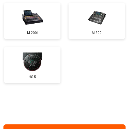
M-200i
M-300
HS-5